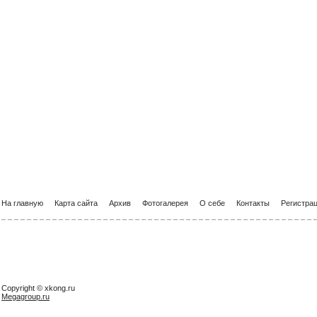
На главную
Карта сайта
Архив
Фотогалерея
О себе
Контакты
Регистра
Copyright © xkong.ru
Megagroup.ru