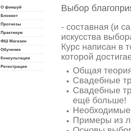
Выбор благопри
О фэншуй
Блокнот
Прогнозы
- составная (и с
Практикум
искусства выбора
ФШ Магазин
Курс написан в 
Обучение
которой достига
Консультации
Регистрация
Общая теория
Свадебные тр
Свадебные тр
ещё больше!
Необходимые 
Примеры из л
Основы выбор